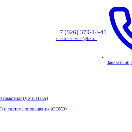
+7 (926) 379-14-41
а, ул. Братеевская, д. 16
9:00 — 18:00, сб-вс — выходной
electricservice@bk.ru
Заказать об
автоматики (ДУ и ППА)
) и система оповещения (СОУЭ)