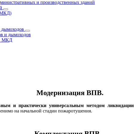
дминистративных и производственных зданий
ий
(МКД)
и дымоходов
ов и дымоходов
ов МКД
Модернизация ВПВ.
вным и практически универсальным методом ликвидации 
енимо на начальной стадии пожаротушения.
Комплектация ВПВ