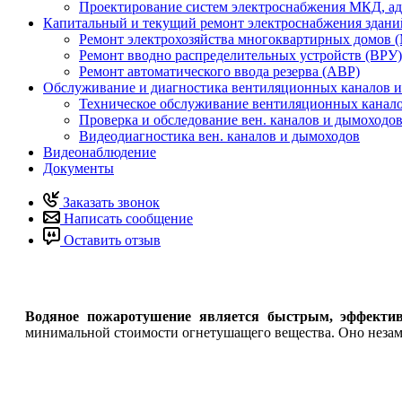
Проектирование систем электроснабжения МКД, а
Капитальный и текущий ремонт электроснабжения здан
Ремонт электрохозяйства многоквартирных домов 
Ремонт вводно распределительных устройств (ВРУ)
Ремонт автоматического ввода резерва (АВР)
Обслуживание и диагностика вентиляционных каналов 
Техническое обслуживание вентиляционных канал
Проверка и обследование вен. каналов и дымоход
Видеодиагностика вен. каналов и дымоходов
Видеонаблюдение
Документы
Заказать звонок
Написать сообщение
Оставить отзыв
Водяное пожаротушение
является быстрым, эффекти
минимальной стоимости огнетушащего вещества. Оно незам