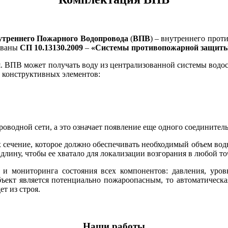
утреннего Пожарного Водопровода
(
ВПВ
) – внутреннего прот
рованы
СП 10.13130.2009
–
«Системы противопожарной защиты
я. ВПВ может получать воду из централизованной системы водо
х конструктивных элементов:
водной сети, а это означает появление еще одного соединитель
х сечение, которое должно обеспечивать необходимый объем во
длину, чтобы ее хватало для локализации возгорания в любой т
и мониторинга состояния всех компонентов: давления, уровн
ъект является потенциально пожароопасным, то автоматическа
т из строя.
Наши работы