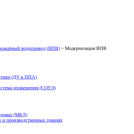
пожарный водопровод (ВПВ)
>
Модернизация ВПВ
атики (ДУ и ППА)
истема оповещения (СОУЭ)
 домах (МКД)
 и производственных зданиях